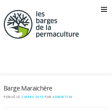
Aller
au
Menu
contenu
ACCUEIL
EDITORIAL
PROJET
Barge Maraichère
PUBLIÉ LE
2 MARS 2015
PAR
ADMIN7196
PARRAINAGES
PARTENAIRES
NOUS CONTACTER